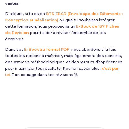
vastes.
D'ailleurs, si tu es en
BTS EBCR (Enveloppe des Bâtiments :
Conception et Réalisation)
ou que tu souhaites intégrer
cette formation, nous proposons un
E-Book de 137 Fiches
de Révision
pour t’aider à réviser l’ensemble de tes
épreuves.
Dans cet
E-Book au format PDF
, nous abordons à la fois
toutes les notions à maîtriser, mais également des conseils,
des astuces méthodologiques et des retours d’expériences
pour maximiser tes résultats. Pour en savoir plus,
c’est par
ici
. Bon courage dans tes révisions 🚀
Prêt(e) à réussir ton examen ?
Révise efficacement avec nos
137 Fiches de
Révision
pour le BTS EBCR et maximise tes chances
de réussite !