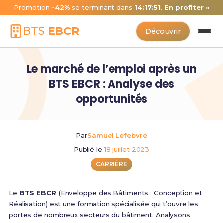
Promotion
-42%
se terminant dans
14:17:50
.
En profiter »
BTS
EBCR
Découvrir
Le marché de l’emploi après un
BTS EBCR : Analyse des
opportunités
Par
Samuel Lefebvre
Publié le
18 juillet 2023
CARRIÈRE
Le
BTS EBCR
(Enveloppe des Bâtiments : Conception et
Réalisation) est une formation spécialisée qui t’ouvre les
portes de nombreux secteurs du bâtiment. Analysons