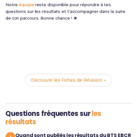
Notre
équipe
reste disponible pour répondre à tes
questions sur les résultats et t'accompagner dans la suite
de ton parcours. Bonne chance ! 🍀
Anticipe tes résultats !
En attendant la publication, prépare-toi avec nos
137
Fiches de Révision
du BTS EBCR. Idéal pour réviser
le rattrapage ou préparer la prochaine session !
Découvrir les Fiches de Révision →
Questions fréquentes sur
les
résultats
Quand sont publiés les résultats du BTS EBCR