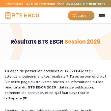
Promotion
-42%
se terminant dans
04:58:23
.
En profiter »
BTS
EBCR
Découvrir
Résultats BTS EBCR
Session 2026
Tu viens de passer les épreuves du
BTS EBCR
et tu
attends impatiemment tes résultats ? Tu es au bon endroit !
Sur cette page, tu trouveras toutes les informations sur les
résultats du BTS EBCR 2026
: dates de publication,
comment les consulter, et ce qu'il faut savoir sur le
rattrapage 🎓
Avant de te guider, laisse-moi me présenter : je suis